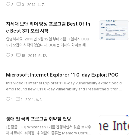
http://cloud.sweetchip.kr/codegate/ 위 링크가 받
3
0
2014. 4. 7.
아지지 않는다면 아래 파일 링크로 받아주시면 감사하겠습
니다. 발표 당시에는 발표자료가 16:9 비율로 제작되어서
4:3 비율로 급하게 바꾸느라 안보이는 글씨가 있었는데,
차세대 보안 리더 양성 프로그램 Best Of th
배포하는 발표자료는 16:9 로 배포 합니다. 204E362C0
EF1E8C2624C098D0449EA4F.pdf http://www.sl
e Best 3기 모집 시작
글 내용
ideshare.net/sweetchip/codegate-2014
안녕하세요. 2013년 5월 12일 부터 6월 11일까지 BOB
3기 모집이 시작되었습니다. BOB는 미래의 화이트 해커
를 양성하기 위해서 만들어진 프로그램입니다. 교육생으로
2
18
2014. 5. 12.
선발되면 약 6~8개월간 기본 소양 교육과 심화교육 그리
고 최소 2명 이상의 팀을 구성하여 프로젝트를 진행하게
됩니다. /// 2기 교육때는 멘토님들이 오셔서 기본 소양부
Microsoft Internet Explorer 11 0-day Exploit POC
터 프로그래밍, 리버싱등 여러 분야의 강의를 해주시고 가
글 내용
끔씩 해외 멘토도 오셔서 최대 일주일 정도 특강을 진행해
this video is Internet Explorer 11 0-day vulnerability exploit poc d
주셨습니다. 공부하는 분야는 화이트 해커가 가장 필요로
emo I found new IE11 0-day vulnerability and i researched it for a
하는 윤리부터 시작해서 프로그래밍, 리버싱, 시스템, 네트
few days. Finally, I controlled the flow successfully. Special Than
워크, 컨설팅 등으로 대략 2달간 진행하게 되며 이후 프로
1
1
2014. 6. 1.
ks to mongli, passket and beist (Mentor of BOB program) 이 영상
젝트 기간에는 본인이 원하는 주제를 정해서 프로젝트 팀
은 Internet Explorer 11의 제로데이 취약점 공격 데모 영상입니다. 새로운 IE
원을 구하고 분야별 멘토님과 함..
11의 제로데이 취약점을 발견하고 며칠동안 연구한 결과 흐름을 성공적으로 조
생애 첫 국외 프로그램 취약점 헌팅
종할 수 있었습니다. 취약점 분석관련으로 많은 지식을 나눠 주신 mongli..
글 내용
[잡담글 ㅋㅋ] Whitehash 1기를 진행하면서 찾은 브라우
저 제로데이 취약점.. 취약점의 종류는 Memory Corrup