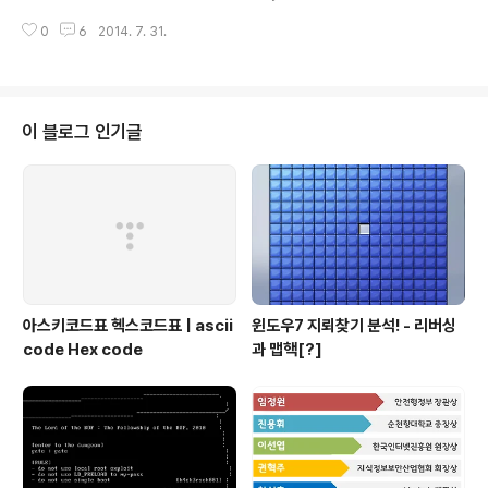
tion 종류 중 하나였고, 코드의 흐름이 완벽하게 통제할 수
0
6
2014. 7. 31.
있는 취약점이다. 덕분에 Arbitrary Code Execution이
가능해서 해커들의 친한 친구인 계산기도 만날 수 있었다.
물론 처음에 어떤 보호기법에 막히기도 했지만 조금(이라
쓰고 1달이라 읽는다) 생각하고 나니 쉽게 영향을 받지 않
고 코드 흐름을 바꿀 수 있었다. 이 보호기법에 대해선 나중
이 블로그 인기글
에 시간이 날때 포스팅 하도록 하겠다 (막상 해보고는 실망
할 정도로 간단 했다.) 그리고 드디어.. 내 생애 첫 CVE와
MS 넘버링을 가지게 되었다. ㅋㅋ 2013년이 끝나면서 새
로 지은 2014년 목표가 CVE 넘버를 1..
아스키코드표 헥스코드표 | ascii
윈도우7 지뢰찾기 분석! - 리버싱
code Hex code
과 맵핵[?]