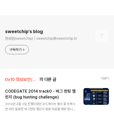
로그 정보
sweetchip's blog
현성원(sweetchip) | sweetchip@sweetchip.kr
구독하기
더보기
0x10 정보보안/0x11 security
의 다른 글
CODEGATE 2014 track0 - 버그 헌팅 챌
린지 (bug hunting challenge)
글 내용
2014년 4월 3일 진행되었던 코드게이트 행사 중 트랙 0
번 에서 발표한 버그헌팅 챌린지 발표 자료를 배포 합니다.