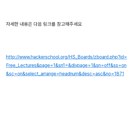
자세한 내용은 다음 링크를 참고해주세요
http://www.hackerschool.org/HS_Boards/zboard.php?id=
Free_Lectures&page=1&sn1=&divpage=1&sn=off&ss=on
&sc=on&select_arrange=headnum&desc=asc&no=1871