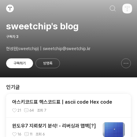
검색하기
티스토리
sweetchip's blog
구독자
3
현성원(sweetchip) | sweetchip@sweetchip.kr
구독하기
방명록
신고하기 레이어
열기
인기글
아스키코드표 헥스코드표 | ascii code Hex code
21
64
조회
7
윈도우7 지뢰찾기 분석! - 리버싱과 맵핵[?]
16
11
조회
6