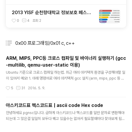
2013 YISF 순천향대학교 정보보호 페스티
벌 시상식 후기
0
4
조회
2
0x00 프로그래밍/0x01 c, c++
분류 전체보기
주요 글 목록
ARM, MIPS, PPC등 크로스 컴파일 및 바이너리 실행하기 (gcc
-multilib, qemu-user-static 이용)
글 내용
Ubuntu 기준으로 크로스 컴파일 하는법. 최근 여러 아키텍쳐 환경을 구성해야할 일
이 있어서 메모! 1. 아래 명령어로 여러 아키텍쳐 gcc 설치 (arm, mips, ppc 등 다
수 포함)sudo apt-get install -y gcc-multilib-arm-linux-gnueabi;sudo a
작성시간
5
31
2016. 5. 9.
pt-get install -y gcc-multilib-arm-linux-gnueabihf;sudo apt-get instal
l -y gcc-multilib-mips-linux-gnu;sudo apt-get install -y gcc-multilib-
mips64-linux-gnuabi64;sudo apt-get install -y gcc-multilib-mips64e
아스키코드표 헥스코드표 | ascii code Hex code
l-linux-gnuabi64;sudo ap..
글 내용
안녕하세요 pgnsc입니다. 급하게 아스키코드나 헥스코드를 일반 문자로 변환해야
되는데 그 많은걸 일일히 모두다 꿰고 있을수는 없어서 필요할때마다 찾아보게 됩니
다. 아스키코드에 대해서. 아스키(ASCII, American Standard Code for Infor
mation Interchange, 미국 정보 교환 표준 부호)는 영문 알파벳을 사용하는 대표