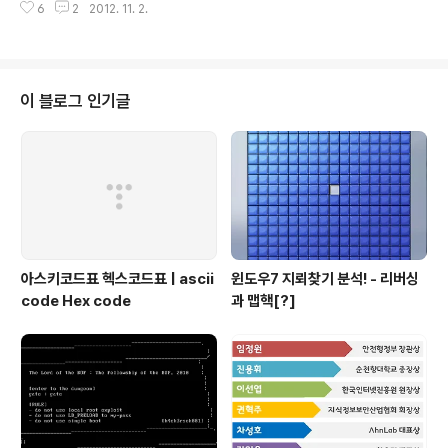
source ---------------------------------------
6
2
2012. 11. 2.
코딩 됩니다. 싱글쿼터를 자세히 생각해봐야 합니다. 2. co
------..
ncat 을 이용해야 합니다. Write Up ----------------
----- // 2012.11.02 제일먼저 들어가면 sql injection
문제라고 친절하게 알려주는 페이지가 있습니다. 자.. 일단
소스보기를 하면 index.phps 를 보라고 합니다. -------
이 블로그 인기글
----------------------------------- index.phps
- php source code
아스키코드표 헥스코드표 | ascii
윈도우7 지뢰찾기 분석! - 리버싱
code Hex code
과 맵핵[?]