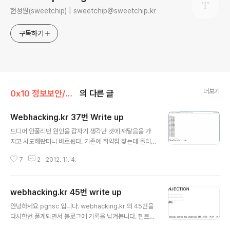
현성원(sweetchip) | sweetchip@sweetchip.kr
구독하기
더보기
0x10 정보보안/0x16 Web
의 다른 글
Webhacking.kr 37번 Write up
글 내용
드디어 안풀리던 원인을 갑자기 생각난 것에 깨달음을 가
지고 시도해봤더니 바로됬다. 기존에 취약점 찾는데 돌리
는 아파치의 포트를 7777로 바꿔주고 문제를 푸니 제대로
7
2
2012. 11. 4.
풀린것이다. 소스 대로라면 분명히 맞을텐데 안풀려서 의
아하던 차에 아파치에게 도움을 받으면 되겟다는것을 생각
햇다 ㅋㅋ 힌트만 보실분은 힌트를 보세요! 힌트 1. 소스를
webhacking.kr 45번 write up
잘 보시면 됩니다.힌트 2. webhacking.kr 서버에서 소켓
글 내용
으로 우리에게 패스워드를 쏴주는데 그것을 받을장치가 필
안녕하세요 pgnsc 입니다. webhacking.kr 의 45번을
요합니다. ex 아파치 ////Write up//// 2012/11/04 ----
다시한번 풀게되면서 블로그에 기록을 남겨봅니다. 힌트만
------------------------------------------ php
얻고 싶으신분은 아래 버튼을 눌러주세요 :D 1. utf8로 인