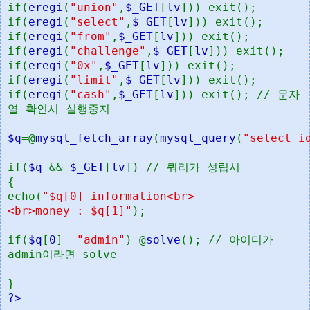
if(
eregi
(
"union"
,
$_GET
[
lv
])) exit();
if(
eregi
(
"select"
,
$_GET
[
lv
])) exit();
if(
eregi
(
"from"
,
$_GET
[
lv
])) exit();
if(
eregi
(
"challenge"
,
$_GET
[
lv
])) exit();
if(
eregi
(
"0x"
,
$_GET
[
lv
])) exit();
if(
eregi
(
"limit"
,
$_GET
[
lv
])) exit();
if(
eregi
(
"cash"
,
$_GET
[
lv
])) exit(); // 문자
열 확인시 실행중지
$q
=@
mysql_fetch_array
(
mysql_query
(
"select i
if(
$q
&&
$_GET
[
lv
]) // 쿼리가 성립시
{
echo(
"$q[0] information<br>
<br>money : $q[1]"
);
if(
$q
[
0
]==
"admin"
) @
solve
(); // 아이디가
admin이라면 solve
}
?>