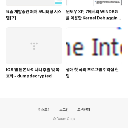
요즘 개발중인 퍼져 모니터링 시스
윈도우 XP, 7에서의 WINDBG
템[?]
를 이용한 Kernel Debugging
(커널 디버깅)
IOS 앱 원본 바이너리 추출 및 복
생애 첫 국외 프로그램 취약점 헌
호화 - dumpdecrypted
팅
의안내
티스토리
로그인
고객센터
© Daum Corp.