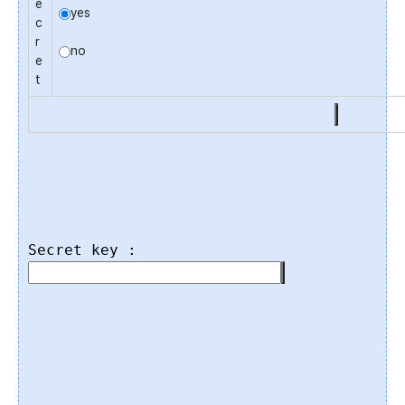
e
yes
c
r
no
e
t
Secret key :