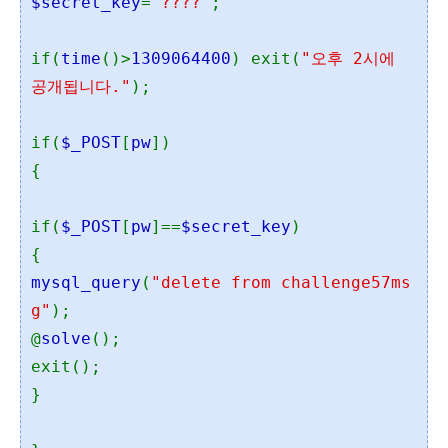
$secret_key
=
"????"
;
if(
time
()>
1309064400
) exit(
"오후 2시에
공개됩니다."
);
if(
$_POST
[
pw
])
{
if(
$_POST
[
pw
]==
$secret_key
)
{
mysql_query
(
"delete from challenge57ms
g"
);
@
solve
();
exit();
}