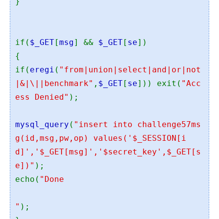
}
if(
$_GET
[
msg
] &&
$_GET
[
se
])
{
if(
eregi
(
"from|union|select|and|or|not
|&|\||benchmark"
,
$_GET
[
se
])) exit(
"Acc
ess Denied"
);
mysql_query
(
"insert into challenge57ms
g(id,msg,pw,op) values('$_SESSION[i
d]','$_GET[msg]','$secret_key',$_GET[s
e])"
);
echo(
"Done
"
);