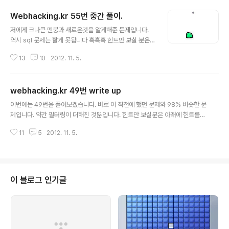
Webhacking.kr 55번 중간 풀이.
글 내용
저에게 크나큰 멘붕과 새로운것을 알게해준 문제입니다.
역시 sql 문제는 할게 못됩니다 흑흑흑 힌트만 보실 분은
힌트를 눌러주세요 1. 숨겨진 칼럼명을 찾아라! 2개는 게싱
13
10
2012. 11. 5.
이 가능하나 1개는 불가능합니다. [천재라면!?]2. 게임 하
지마세요. 아무것도 득이 없습니다. 3. 답은 대문자 특수문
자 숫자 입니다. 중간 풀이// 12 11 05 // 멘붕데이 먼저 문
webhacking.kr 49번 write up
제 55번에 들어가면 다음과 같은 화면이 나옵니다 이쁜 구
글 내용
더기가 마우스를 따라다니다가 잡아먹습니다. 잡아먹히지
이번에는 49번을 풀어보겠습니다. 바로 이 직전에 했던 문제와 98% 비슷한 문
않기위해서 피하면서 점수를 올려야 합니다. 게임은 이 문
제입니다. 약간 필터링이 더해진 것뿐입니다. 힌트만 보실분은 아래에 힌트를
제 풀면서 머리 아플때 하세요 ㅋㅋ 그리고 엄청난 숫자를
눌러주세요 :D 힌트1. 필터링을 우회하세요. 구글링이 최고이죠 :D 그러면 바로
지니신 굇수분들의 숫자가 나옵니다 그리고 score 의 파
11
5
2012. 11. 5.
소스 분석으로 들어가보겠습니다. 이번에도 역시 매우 간단한 소스들입니다. 하
라미터로 점수를 날리면 아이디를 띄워주는데, 이부분에서
지만 이전 비슷한 문제보다 더 많은 필터링을 하고 있습니다. 우리의 최종목표
취약점이 발생됩..
는 admin으로 접속하는 것입니다. 지난번엔 concat()을 이용해서 admin으
로 했지만, 이번에는 ( 도 )도 ',' 도 죄다 필터링을 합니다. 그리고 or 도 필터링하
니 말 다했네요 ㅠ-ㅠ 하지만 우회 방법이 있습니다. 프로그래밍을 해본분이라
이 블로그 인기글
면 다 알만한 || 0x61646d696e 공격 구문을 간단하게 생각해보면 ..