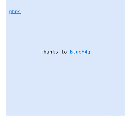
phps
Thanks to
BlueH4g