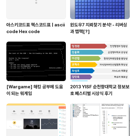
아스키코드표 헥스코드표 | ascii
윈도우7 지뢰찾기 분석! - 리버싱
code Hex code
과 맵핵[?]
[Wargame] 해킹 공부에 도움
2013 YISF 순천향대학교 정보보
이 되는 워게임
호 페스티벌 시상식 후기