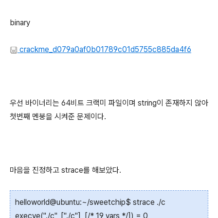
binary
crackme_d079a0af0b01789c01d5755c885da4f6
우선 바이너리는 64비트 크랙미 파일이며 string이 존재하지 않아
첫번째 멘붕을 시켜준 문제이다.
마음을 진정하고 strace를 해보았다.
helloworld@ubuntu:~/sweetchip$ strace ./c
execve("./c", ["./c"], [/* 19 vars */]) = 0