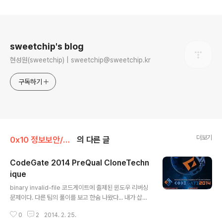
로그 정보
sweetchip's blog
현성원(sweetchip) | sweetchip@sweetchip.kr
구독하기
더보기
0x10 정보보안/0x13 Write-Up
의 다른 글
CodeGate 2014 PreQual CloneTechn
ique
글 내용
binary invalid-file 코드게이트에 출제된 윈도우 리버싱
문제이다. 다른 팀의 풀이를 보고 한숨 나왔다... 내가 삽질
한거구나.. -_- 프로그램은 자신을 400번이나 재 실행하
0
2
2014. 2. 25.
는 프로그램이다. 프로그램을 분석해보면 재 실행 하는 과