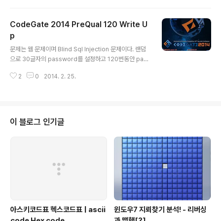
정 중 다음 복제할 프로그램의 인자를 생성하고 받은 인자
로 키배열로 추정되는 배열을 연산시킨다. ag1 = 0xA82
CodeGate 2014 PreQual 120 Write U
76BFAag2 = 0x92F837ED ror=lambda x, y: ((x &
0xFFFFFFFF) >> y) | (x (32-y2)) def ROR(x, y): x=
p
글 내용
bin(x & 0xFFFFFFFF)[2:].zfill(32) start=x[:-y] end
문제는 웹 문제이며 Blind Sql Injection 문제이다. 랜덤
=x[-y:] return eval('0b' end start) def ROL(x, y): ..
으로 30글자의 password를 설정하고 120번동안 pas
sword를 맞출 수 있는 기회가 있는데 그 기회를 모두 사
2
0
2014. 2. 25.
용하면 password가 초기화 되어 또 랜덤 30글자가 만들
어진다 또한 문제 부분에 sql injection 취약점이 있으며
쿼리를 잘 조정하면 password를 빼올 수 있었는데, 총 3
0글자에 120번의 기회면 1글자당 4번의 기회가 있는 것
이다. 기존에 내가 사용하던 무작위 대입으론 별로 효과가
이 블로그 인기글
없을 것이고 bit shift를 이용한 풀이도 또한 7번의 기회가
있어야 하므로 충분하지 않다. [최소한 4번의 기회가 필요
하다.] 고민고민 중에 새로운 문서를 찾아보기도 하고 등등
했는데 [write up을 다쓰고보니..
아스키코드표 헥스코드표 | ascii
윈도우7 지뢰찾기 분석! - 리버싱
code Hex code
과 맵핵[?]