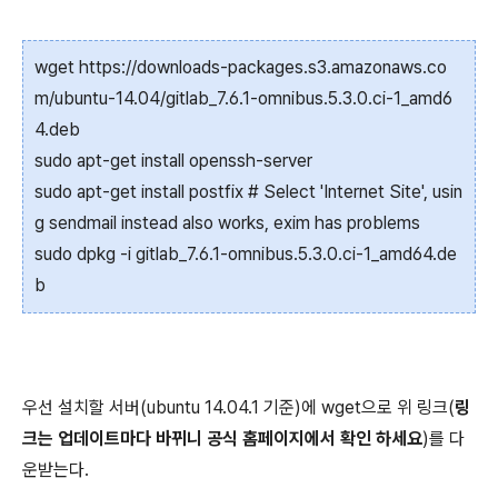
wget https://downloads-packages.s3.amazonaws.co
m/ubuntu-14.04/gitlab_7.6.1-omnibus.5.3.0.ci-1_amd6
4.deb
sudo apt-get install openssh-server
sudo apt-get install postfix # Select 'Internet Site', usin
g sendmail instead also works, exim has problems
sudo dpkg -i gitlab_7.6.1-omnibus.5.3.0.ci-1_amd64.de
b
우선 설치할 서버(ubuntu 14.04.1 기준)에 wget으로 위 링크(
링
크는 업데이트마다 바뀌니 공식 홈페이지에서 확인 하세요
)를 다
운받는다.