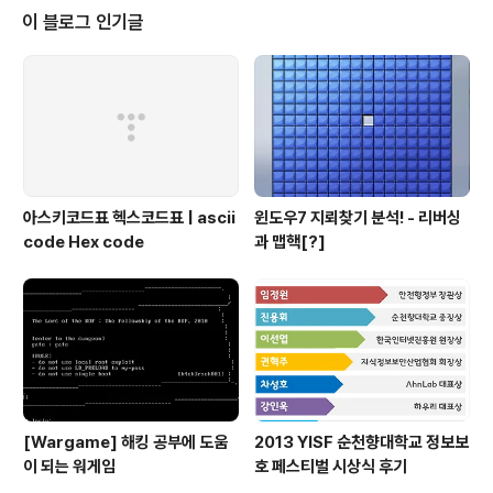
아래는 위 링크에서 가져온 내용.============================
이 블로그 인기글
================================ 문..
아스키코드표 헥스코드표 | ascii
윈도우7 지뢰찾기 분석! - 리버싱
code Hex code
과 맵핵[?]
[Wargame] 해킹 공부에 도움
2013 YISF 순천향대학교 정보보
이 되는 워게임
호 페스티벌 시상식 후기