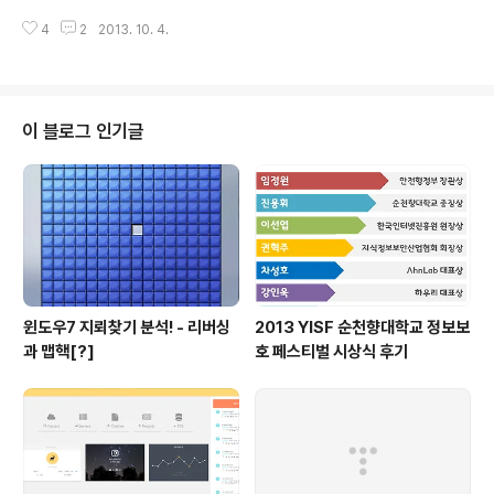
ss Violation을 제대로 잡지 못하는 참상을 겪었기에 다른
4
2
2013. 10. 4.
분들이 퍼져를 만들때 사용하셨던 pydbg를 이용해서 만
들기로 했습니다만 설치부터 문제가 생겨서 설치만 몇시간
을 날렸습니다. 하지만 그러다가 곧 검색을 통해서 사막의
오아시스처럼 pydbg를 설치할수 있는 방법을 배포하시
는 블로거 분을 발견했고 바로 따라했습니다. http://etho
이 블로그 인기글
bis.tistory.com/entry/Python-27-PeiMei-Pydbg
-사용방법 [아래 나올 자료도 블로거님의 자료임을 미리
알립니다.] [또한 이 자료는 Windows XP 기준으로 설명
했습니다.] 우선 파이썬 2.7.3을 기준으로..
윈도우7 지뢰찾기 분석! - 리버싱
2013 YISF 순천향대학교 정보보
과 맵핵[?]
호 페스티벌 시상식 후기