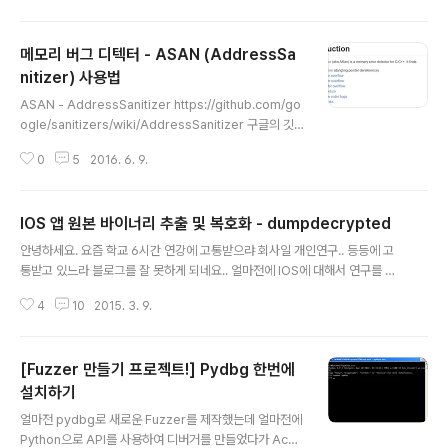
다...!! 공식 홈페이지의 주소는 http://www.keystone-engine.org/ 입니다.
깃에 써있는것을 보면.. Keystone is a lightweight multi-platform, multi
메모리 버그 디텍터 - ASAN (AddressSa
-architecture assembler framework. It offers some unparalleled
features:Multi-architect..
nitizer) 사용법
글 내용
ASAN - AddressSanitizer https://github.com/go
ogle/sanitizers/wiki/AddressSanitizer 구글의 깃
허브에 정의된 ASAN 은 c/c++로 제작된 프로그램에서
0
5
2016. 6. 9.
버그를 디텍션 해주는 툴 이라고 보면 된다. 따로 설치해서
해야 하는건 없고 컴파일러 Clang 을 설치한뒤 컴파일 할
때 -fsanitize=address 옵션만 붙여주도록 하자. 맨 위
IOS 앱 원본 바이너리 추출 및 복호화 - dumpdecrypted
의 사진은 ASAN을 적용해서 디텍션할 수 있는 버그들의
글 내용
목록이다. Sanitizer 시리즈로는 아래와 같은 것들이 있
안녕하세요. 요즘 학교 6시간 연강에 고통받으랴 회사일 개인연구.. 등등에 고
다. AddressSanitizer (detects addressability iss
통받고 있느라 블로그를 잘 못하게 되네요.. 얼마전에 IOS에 대해서 연구를 하
ues) - https://github.com/google/sanitizers/wik
고싶은게 있어서(라고 썻지만 가지고 놀려고..) 아이패드를 구입하게 되었는데 I
i/AddressSani..
4
10
2015. 3. 9.
OS 앱 바이너리를 추출해보고 싶었습니다. 우선 아이패드의 운영체제인 IOS
8 기준으로 앱스토어에서 다운로드 받은 어플리케이션들은 모두 암호화 되어있
다고 합니다. 그래서 실행할 경우 언패킹 과정을 거쳐 메모리에 원본 바이너리
[Fuzzer 만들기 프로젝트!] Pydbg 한번에
를 올린 뒤에 실제 프로그램 루틴이 실행 된다고 하는데, 자세한 원리는 아래 링
크를 참고해보시면 되겠습니다. [IOS Tutorial #1] IOS App 암호화 해제하
설치하기
글 내용
기 (Decrypting IOS App Binary Encryption) On IOS..
얼마전 pydbg로 새로운 Fuzzer를 제작했는데 얼마전에
Python으로 API를 사용하여 디버거를 만들었다가 Acce