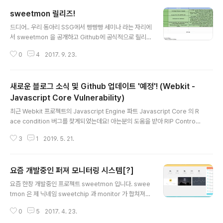
sweetmon 릴리즈!
글 내용
드디어.. 우리 동아리 SSG에서 빵빵빵 세미나 라는 자리에
서 sweetmon 을 공개하고 Github에 공식적으로 릴리
즈했습니다. 상세한 설명은 아래 sweetmon 주소를 참고
0
4
2017. 9. 23.
해주시고.. 첫번째 오픈소스 프로젝트라서 부족한 점이 많
습니다.. (버그도 오늘 시연도중에 하나 발견했네요 ㅋㅋ
ㅋ) 그리고 생각보다 버그가 많아서.. 하나하나 수정할 예정
새로운 블로그 소식 및 Github 업데이트 '예정'! (Webkit -
입니다.. ;ㅅ; PEP 코딩 컨벤션도 지키지 않아서 개발자 분
이 본다면 경악하실 수도 있겠습니다만.. (원래 혼자 쓰려고
Javascript Core Vulnerability)
글 내용
했다는 말로 핑계를 대봅니다.. ;ㅅ;) 그래도.. 다시한번 sw
최근 Webkit 프로젝트의 Javascript Engine 파트 Javascript Core 의 R
eetmon 을 소개해드리면 sweetmon은 Fuzz tester
ace condition 버그를 찾게되었는데요! 아는분의 도움을 받아 RIP Controll
들을 위해서 제작된 퍼져 및 크래시 모니터링 서비스로 다
에 성공했습니다. YAY~~~ 물론 리서치 도중에 패치되어 Report 까지는 이어
수의 VM에서 퍼징을 할 때 간단한 코딩으로 쉽게 크..
3
1
2019. 5. 21.
지지는 못했습니다 ㅠ-ㅠ 세상의 슈퍼 짱짱짱 쩌는 해커들이 너무 많아서 힘들
어요.. https://github.com/sweetchipsw/vulnerability/tree/master/A
pple/JavascriptCore sweetchipsw/vulnerability Contribute to sw
요즘 개발중인 퍼져 모니터링 시스템[?]
eetchipsw/vulnerability development by creating an account on
글 내용
GitHub. github...
요즘 한창 개발중인 프로젝트 sweetmon 입니다. swee
tmon 은 제 닉네임 sweetchip 과 monitor 가 합쳐져서
그냥 퍼져와 크래시를 모니터링 한다는 의미로 재미로 만
0
5
2017. 4. 23.
들고 있는 프로젝트 입니다. 원래 이번이 처음은 아니었고