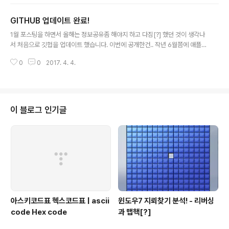
예전 브라우저 버그헌팅시 여러 VM에서 퍼져를 돌리고 한
곳으로 모을때 잠시 php 버전으로 만들었는데 너무 귀찮
GITHUB 업데이트 완료!
아서 중간에 때려쳤다가 다시 퍼징할 일이 생기기를 몇번
글 내용
을 반복하다 보니 그때마다 편의를 위해 계속 크래시를 한
1월 포스팅을 하면서 올해는 정보공유좀 해야지 하고 다짐[?] 했던 것이 생각나
곳으로 모아주는 것을 만들어야 하는 일이 있었습니다. 이
서 처음으로 깃헙을 업데이트 했습니다. 이번에 공개한건.. 작년 6월쯤에 애플
번에도 그런 일이 있어서 그냥 이참에 하나 다시 만들자라
에 제보했던 Rootless bypass 취약점과 2015년 Codegate 에서 출제한
고 생각해서 같은 동아리 부원인 @shc 의 추천으로 Djan
0
0
2017. 4. 4.
두가지 문제(Bookstore, Bookstore2)의 소스코드를 공유했습니다. SSG
go 를 접하게 되었습니다. 웹 개발이라고는 PHP와 HTM
CTF를 준비하면서 CTF문제를 처음 출제하는 친구들에게만 공유 하려다가 그
L로 살짝 건드려본..
냥 묵혀두면 뭐하나 해서 전체 공유를 하기로 했습니다. 앞으로 취약점레포에는
올릴수 있는 취약점의 POC코드를 공개할 예정이고.. (가능하려나...) 그리고 예
전에 출제한 다른 CTF들의 문제도 공개할 예정입니더. https://github.com/
이 블로그 인기글
sweetchipsw
아스키코드표 헥스코드표 | ascii
윈도우7 지뢰찾기 분석! - 리버싱
code Hex code
과 맵핵[?]