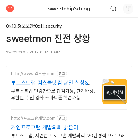
검색하기
sweetchip's blog
티스토리
0x10 정보보안/0x11 security
sweetmon 진전 상황
sweetchip
2017. 8. 16. 13:45
http://www.컴스쿨.com
광고
부트스트랩 컴스쿨닷컴 당일 신청&결
제시 기프티콘!
부트스트랩 인강만으로 합격가능, 단기완성,
무한반복 전 강좌 스마트폰 학습가능
http://프로그램개발.com
광고
개인프로그램 개발의뢰 밝은터
부트스트랩, 저렴한 프로그램 개발의뢰 ,20년경력 프로그래