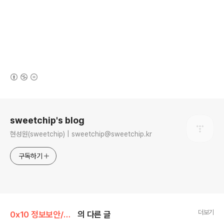
(새창열림)
로그 정보
sweetchip's blog
현성원(sweetchip) | sweetchip@sweetchip.kr
구독하기
더보기
0x10 정보보안/0x11 security
의 다른 글