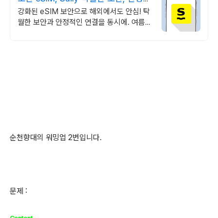
인 연결
강화된 eSIM 보안으로 해외에서도 안심! 탁
월한 보안과 안정적인 연결을 동시에. 여름한
정특가, 5% 할인에 Saily 크레딧 최대 5%
캐시백까지!
순천향대의 워밍업 2번입니다.
문제 :