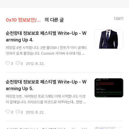
더보기
0x10 정보보안/0x13 Write-Up
의 다른 글
순천향대 정보보호 페스티벌 Write-Up - W
arming Up 4.
글 내용
워밍업 4번 시작합니다. 3번 풀다보니 힌트가 이미 공개되
잇어서 쉽게 풀엇습니다. Content 사이버 수사대 1팀 김
우현. 그는 무언가를 숨기고 있다. 그가 숨기고 있는 것을
3
0
2012. 8. 22.
알아내라! File: Ghost.jpg 원본 이미지는 지극~히 정상
입니다. 하지만 뭐가 숨겨져 있길래 그러는걸까요? 아마 다
른분들은 유령 - 스테가노그래피 로 생각하셔서 openste
순천향대 정보보호 페스티벌 Write-Up - W
go 를 쓰신 분도 있을것 같지만, #1. End of Image #2.
4D 5A 90 00 #3. 숨김 파일 이라는 힌트가 공개 되었습
arming Up 5.
글 내용
니다. 그중 2번의 헥스코드는 실행파일의 시그니쳐 입니
워밍업 5번.. 어려웟던 프로그래밍 이제 시작합니다. 이것
다. winhex 로 사진을 열어봅시다. 위에는 지극히 정상인
이 문제입니다. 의사코드를 저것으로 바꾸라는데.. 한번 바
사진 파일입니다. 실행파일의 시그니쳐인 저 값을 찾아봅
꿔볼까요.. 프로그래밍은 C#으로 해보도록 하겠습니다. 중
시다. 찾앗습니다. 위의 end of ima..
3
0
2012. 8. 22.
간중간 오버 플로우가 나는 바람에.. 고생도 했습니다. 파이
썬과 c# 두가지 언어를 동시에 사용했습니다 ㅋㅋㅋ 파이
썬에 실력있는 분들은 이런짓 안하시겟지요 ㅠ-ㅠ 파이썬