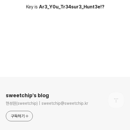
Key is
Ar3_Y0u_Tr34sur3_Hunt3e!?
로그 정보
sweetchip's blog
현성원(sweetchip) | sweetchip@sweetchip.kr
구독하기