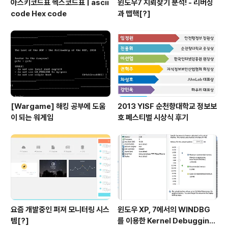
아스키코드표 헥스코드표 | ascii
윈도우7 지뢰찾기 분석! - 리버싱
code Hex code
과 맵핵[?]
[Wargame] 해킹 공부에 도움
2013 YISF 순천향대학교 정보보
이 되는 워게임
호 페스티벌 시상식 후기
요즘 개발중인 퍼져 모니터링 시스
윈도우 XP, 7에서의 WINDBG
템[?]
를 이용한 Kernel Debugging