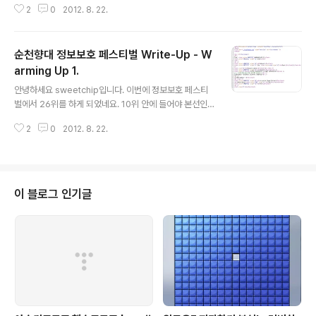
2
0
2012. 8. 22.
문제입니다. 그렇다면 왠지 위치를 알려주는 정보가 있을
것입니다. 다른 파일을 봐야겠습니다. 위도 : 36.988698
7 경도 : 128.3830274 의 값이 나와있습니다. 그러면 좌
순천향대 정보보호 페스티벌 Write-Up - W
표주소를 입력하면 위치를 알수 있는 지도를 알아야합니
다. 유일하게 지원하는 지도는 구글의 구글맵 입니다. 구글
arming Up 1.
글 내용
맵에 36.9886987, 128.3830274 를 검색합니다. 그렇
안녕하세요 sweetchip입니다. 이번에 정보보호 페스티
다면 고수동굴 이라는 동굴이 나왔습니다. 급한 마음에 이
벌에서 26위를 하게 되었네요. 10위 안에 들어야 본선인
것을 인증하려고 했는데, 워밍업이라도 이렇게 쉬울까!? 해
데 생각보다 지난 인하대학교 화이트 해커 경진대회보다는
서 나머지 1개 파일인 압축 파일을 열기로 했..
2
0
2012. 8. 22.
문제를 많이 풀게 되었습니다. 그만큼 실력도 늘었지만, 아
직은 많이 부족하다고 느끼고 있습니다. 풀었던 문제를 다
시 리뷰 하기 위해 문제 풀이를 작성하겠습니다. 가장 간단
한 워밍업 1번입니다. 문제 : Content "시작은 미미하지만
그 끝은 창대하리라" 안녕하세요~ 첫문제는 간단하게 가볼
이 블로그 인기글
까요? 소스를 보세요! :D 역시 워밍업 1번 답습니다. 간단
하게 소스를 봅니다. 17번째 줄에 인증키를 얻으려면 쿠키
를 보세요. 지금 당장 쿠키를 보러 달려갑시다. 인터넷 익스
플로러에선 cooxie 툴바를 이용해서 볼수도 있습니다만
저는 스니퍼를 이..