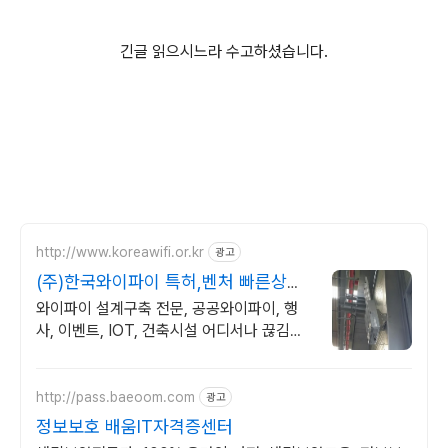
긴글 읽으시느라 수고하셨습니다.
http://www.koreawifi.or.kr
광고
(주)한국와이파이 특허,벤처 빠른상담
가능
와이파이 설계구축 전문, 공공와이파이, 행
사, 이벤트, IOT, 건축시설 어디서나 끊김없
이! 와이파이특허 보유, 다양한 시공경험을
가진 전문성있는 기업
http://pass.baeoom.com
광고
정보보호 배움IT자격증센터