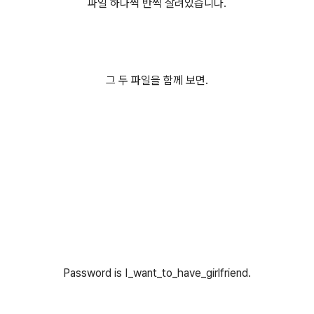
파일 하나씩 반씩 잘려있습니다.
그 두 파일을 함께 보면.
Password is I_want_to_have_girlfriend.