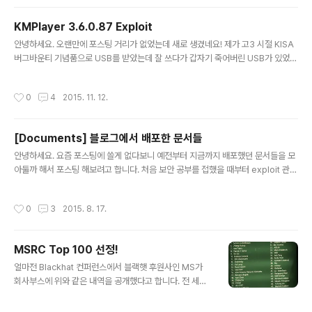
KMPlayer 3.6.0.87 Exploit
글 내용
안녕하세요. 오랜만에 포스팅 거리가 없었는데 새로 생겼네요! 제가 고3 시절 KISA
버그바운티 기념품으로 USB를 받았는데 잘 쓰다가 갑자기 죽어버린 USB가 있었습
니다. 그 USB에는 여러 Exploit Code들과 제 자기소개서등이 들어있었는데 인식
이 불가능해서 일단 보관해두고 있었는데 얼마전에 갑자기 인식에 성공해서 파일을
작성시간
0
4
2015. 11. 12.
복구[?] 하는데 성공했습니다 ㅋㅋ 2013년에 시간이 멈춰버린 파일들을 구경하다
보니 별의별 것들이 나왔는데.. (bob 자기소개서, 대학 자기소개서, 모의전형 자기소
개서 등..) 그중에 KMPlayer Exploit 코드가 있길래 2년이 반이라는 충분한 시간
[Documents] 블로그에서 배포한 문서들
이 지났으니 공개해보려고 합니다 ㅋㅋ 이게 제 첫번째 공개 취약점이 될 것 같네요
글 내용
당시에는 제 익스플로잇 기술이 매우 ..
안녕하세요. 요즘 포스팅에 쓸게 없다보니 예전부터 지금까지 배포했던 문서들을 모
아둘까 해서 포스팅 해보려고 합니다. 처음 보안 공부를 접했을 때부터 exploit 관련
분야만 연구하다보니 글을 처음 쓰는 시간 기점으로 모두 Exploit분야밖에 안보이네
요! 그래도 가끔씩 컨퍼런스 같은 곳에서 새로운 사람을 만날때 그때 그 문서, 그 자료
작성시간
0
3
2015. 8. 17.
를 잘 봤다고 인사를 해주는 분이 있는데 그럴때마다 보람을 느끼네요 ㅋㅋ 요즘은
별로 쓸 것도 없고 대단한 것도 아니니 잘 안쓰고 그냥 블로그 포스팅에 하나 남기고
있는데 언제가 될 진 모르지만 문서들을 계속 써볼 예정입니다. 아래는 제가 지금까
MSRC Top 100 선정!
지 작성한 문서들 리스트입니다. (아직은 4건밖에 없네요.) 2015/01/15 - [0x10
글 내용
정보보안/0x15 System] -..
얼마전 Blackhat 컨퍼런스에서 블랙햇 후원사인 MS가
회사부스에 위와 같은 내역을 공개했다고 합니다. 전 세계
의 MS의 보안 취약점을 제보한 해커 TOP 100명을 선정
한 결과라고 알고 있는데 그중 91위에 오르게 되었네요. 사