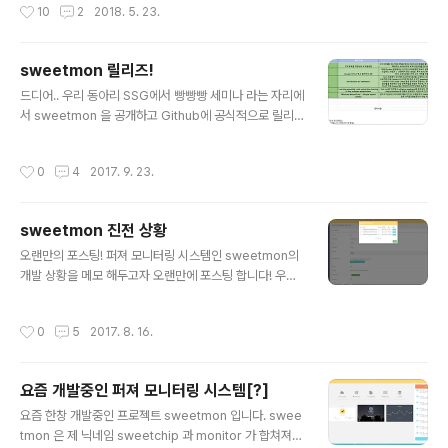
작성시간
10
2
2018. 5. 23.
및 OS, 오픈소스 프로젝트 가 올라가있기도 하고 추가로 올라갈 예정입니다) POC
들은 대부분 웨포나이징의 목적이 아닌 취약점 증명이 목적이라 코드가 그리 깔끔하
지 않습니다. 일부 POC는 EIP를 바꾸는 것도 있습니다. (IE 취약점 중엔 Vtguard
sweetmon 릴리즈!
를 Memory Leak을 사용하지 않고 우회한 POC도 있었습니다 ㅎㅅㅎ)Microsof
글 내용
tInternet ExplorerCVE-2..
드디어.. 우리 동아리 SSG에서 빵빵빵 세미나 라는 자리에
서 sweetmon 을 공개하고 Github에 공식적으로 릴리
즈했습니다. 상세한 설명은 아래 sweetmon 주소를 참고
해주시고.. 첫번째 오픈소스 프로젝트라서 부족한 점이 많
작성시간
0
4
2017. 9. 23.
습니다.. (버그도 오늘 시연도중에 하나 발견했네요 ㅋㅋ
ㅋ) 그리고 생각보다 버그가 많아서.. 하나하나 수정할 예정
입니다.. ;ㅅ; PEP 코딩 컨벤션도 지키지 않아서 개발자 분
sweetmon 진전 상황
이 본다면 경악하실 수도 있겠습니다만.. (원래 혼자 쓰려고
글 내용
했다는 말로 핑계를 대봅니다.. ;ㅅ;) 그래도.. 다시한번 sw
오랜만의 포스팅! 퍼져 모니터링 시스템인 sweetmon의
eetmon 을 소개해드리면 sweetmon은 Fuzz tester
개발 상황을 메모 해두고자 오랜만에 포스팅 합니다! 우선
들을 위해서 제작된 퍼져 및 크래시 모니터링 서비스로 다
sweetmon 제가 Fuzzing 연구를 할때 다수의 VM에서
수의 VM에서 퍼징을 할 때 간단한 코딩으로 쉽게 크..
퍼징을 돌리곤 합니다. 그럴때마다 크래시가 새로 나올때
작성시간
0
5
2017. 8. 16.
마다 VM 하나하나 들여다보면서 나왔나 안나왔나.. 보는
게 좀 많이 귀찮아서 그냥 한곳으로 파일을 쏴주는 스크립
트를 제작하곤 했습니다. 하지만 귀찮음으로 인하여 계속
요즘 개발중인 퍼져 모니터링 시스템[?]
버그도 생기고 문제가 자주 발생해서 아예 (이전 보다는)
글 내용
제대로 한곳으로 크래시를 모아주는 것을 만들어보자! 라
요즘 한창 개발중인 프로젝트 sweetmon 입니다. swee
고 해서 시작한 프로젝트가 sweetmon입니다. 그래서 기
tmon 은 제 닉네임 sweetchip 과 monitor 가 합쳐져서