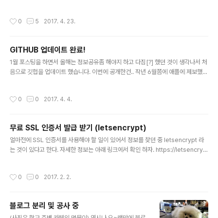
반 언어는 멀티플랫폼을 지원하는 Python을 선택했고 Dj
그냥 퍼져와 크래시를 모니터링 한다는 의미로 재미로 만
ango 프레임워크를 이용하여 개발했습니다. 프론트는 부
들고 있는 프로젝트 입니다. 원래 이번이 처음은 아니었고
작성시간
0
5
2017. 4. 23.
트스트랩 템플릿인 Dashg..
예전 브라우저 버그헌팅시 여러 VM에서 퍼져를 돌리고 한
곳으로 모을때 잠시 php 버전으로 만들었는데 너무 귀찮
아서 중간에 때려쳤다가 다시 퍼징할 일이 생기기를 몇번
GITHUB 업데이트 완료!
을 반복하다 보니 그때마다 편의를 위해 계속 크래시를 한
글 내용
곳으로 모아주는 것을 만들어야 하는 일이 있었습니다. 이
1월 포스팅을 하면서 올해는 정보공유좀 해야지 하고 다짐[?] 했던 것이 생각나서 처
번에도 그런 일이 있어서 그냥 이참에 하나 다시 만들자라
음으로 깃헙을 업데이트 했습니다. 이번에 공개한건.. 작년 6월쯤에 애플에 제보했던
고 생각해서 같은 동아리 부원인 @shc 의 추천으로 Djan
Rootless bypass 취약점과 2015년 Codegate 에서 출제한 두가지 문제(Boo
go 를 접하게 되었습니다. 웹 개발이라고는 PHP와 HTM
kstore, Bookstore2)의 소스코드를 공유했습니다. SSG CTF를 준비하면서 CT
작성시간
0
0
2017. 4. 4.
L로 살짝 건드려본..
F문제를 처음 출제하는 친구들에게만 공유 하려다가 그냥 묵혀두면 뭐하나 해서 전
체 공유를 하기로 했습니다. 앞으로 취약점레포에는 올릴수 있는 취약점의 POC코
드를 공개할 예정이고.. (가능하려나...) 그리고 예전에 출제한 다른 CTF들의 문제도
무료 SSL 인증서 발급 받기 (letsencrypt)
공개할 예정입니더. https://github.com/sweetchipsw
글 내용
얼마전에 SSL 인증서를 사용해야 할 일이 있어서 정보를 찾던 중 letsencrypt 라
는 것이 있다고 한다. 자세한 정보는 아래 링크에서 확인 하자. https://letsencryp
t.org/ 설치는 우분투 기준으로 apt 로 가능하다. apt install letsencrypt 하면 설
치가 끝난 것이고 sudo letsencrypt certonly -a standalone -d domain.co
작성시간
0
0
2017. 2. 2.
m 를 입력하면 인증서가 만들어진다. self-signed가 아니라서 빨간 자물쇠도 아니
다! *참고로 80번 포트를 사용하므로 웹서버등의 80번 포트를 사용하는 프로그램
은 잠시 닫아줘야 한다. IMPORTANT NOTES: - Congratulations! Your certi
블로그 분리 및 공사 중
ficate and chain h..
글 내용
(사진은 학교 주변 카페의 멍뭉이) 역시나 오~랜만에 블로