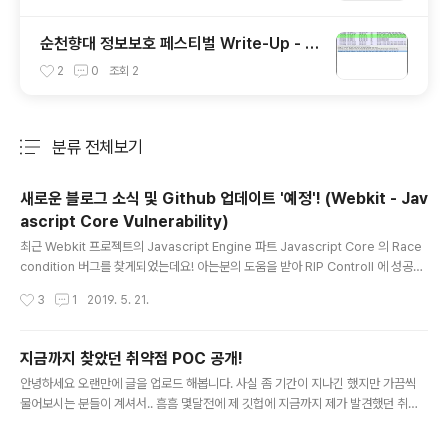
순천향대 정보보호 페스티벌 Write-Up - W
arming Up 3.
2
0
조회
2
분류 전체보기
주요 글 목록
새로운 블로그 소식 및 Github 업데이트 '예정'! (Webkit - Jav
ascript Core Vulnerability)
글 내용
최근 Webkit 프로젝트의 Javascript Engine 파트 Javascript Core 의 Race
condition 버그를 찾게되었는데요! 아는분의 도움을 받아 RIP Controll 에 성공했
습니다. YAY~~~ 물론 리서치 도중에 패치되어 Report 까지는 이어지지는 못했습
작성시간
3
1
2019. 5. 21.
니다 ㅠ-ㅠ 세상의 슈퍼 짱짱짱 쩌는 해커들이 너무 많아서 힘들어요.. https://gith
ub.com/sweetchipsw/vulnerability/tree/master/Apple/JavascriptCor
e sweetchipsw/vulnerability Contribute to sweetchipsw/vulnerability
지금까지 찾았던 취약점 POC 공개!
development by creating an account on GitHub. github...
글 내용
안녕하세요 오랜만에 글을 업로드 해봅니다. 사실 좀 기간이 지나긴 했지만 가끔씩
물어보시는 분들이 계셔서.. 흠흠 몇달전에 제 깃헙에 지금까지 제가 발견했던 취약
점들중 일부 POC를 공개했던 적이 있습니다! 모든 취약점을 공개할 수는 없어서 벤
더사와 버그바운티사의 허락을 받은 취약점의 POC 만 공개합니다. (주로 브라우저