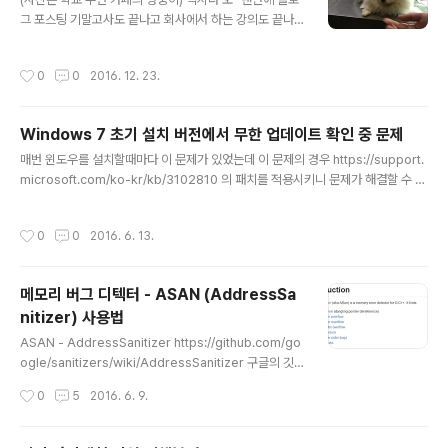
그 포스팅 기말고사도 끝나고 회사에서 하는 강의도 끝나
고.. 올해 해야 할 일은 다 끝난 것 같다. 이제 남은건 연말약
속들? 아무튼 기록으로 남겨두기 위해서 글을 작성해본다.
작성시간
0
0
2016. 12. 23.
우선.. 2주전부터 천천히 블로그 개편을 하고 있다. 예전부
터 고민 해온 것이지만 슬슬 블로그가 잡탕이 되는 것 같아
서 예전 맨 처음 올렸던 별 의미 없는 블로그 포스팅들은 모
Windows 7 초기 설치 버전에서 무한 업데이트 확인 중 문제
두 삭제하고 있고 15년부터 올리기 시작했던 여행기는 전
글 내용
부다 새로운 블로그로 옮겼다. (여행기 블로그) 가끔씩 사
매번 윈도우를 설치할때마다 이 문제가 있었는데 이 문제의 경우 https://support.
람들을 만나면서 블로그 이야기가 나오는데 여행기가 많다
microsoft.com/ko-kr/kb/3102810 의 패치를 적용시키니 문제가 해결할 수 있
는 이야기가 있어서 원래 목적인 보안블로그의 성격이 조
었다. 위 링크에 들어가서 적절한 윈도우 버전에 대한 패치를 다운받아서 업데이트를
금 약해지는 것 같다. 그래서 아예 블로그를 2개로 나누기
실행하기 전에 먼저 설치하고 업데이트를 진행하면 5분 이내로 목록을 받아오는 것
작성시간
0
0
2016. 6. 13.
로 했고 (보안블로그 / 여..
을 볼 수 있다. 아래 패치 파일은 한국어 기준입니다. (다른 언어가 설치해도 크게 문
제는 없을 것으로 보이네요) 위 링크 가서 받으셔도 좋고 여기서 받아도 좋습니다. 3
2비트는 x86, 64비트는 x64를 받아주세요. 아래는 위 링크에서 가져온 내용.===
메모리 버그 디텍터 - ASAN (AddressSa
===================================================
nitizer) 사용법
====== 문..
글 내용
ASAN - AddressSanitizer https://github.com/go
ogle/sanitizers/wiki/AddressSanitizer 구글의 깃
허브에 정의된 ASAN 은 c/c++로 제작된 프로그램에서
작성시간
0
5
2016. 6. 9.
버그를 디텍션 해주는 툴 이라고 보면 된다. 따로 설치해서
해야 하는건 없고 컴파일러 Clang 을 설치한뒤 컴파일 할
때 -fsanitize=address 옵션만 붙여주도록 하자. 맨 위