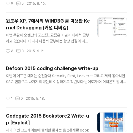
작성시간
9
5
2015. 8. 16.
실 1~30위 정도 사람들의 이름을 보니 사실상 MS의 보안
취약점을 없애는데 하드캐리 하고 있는 분들이라서 아직은
넘사벽인 것 같네요. 이번엔 라스베가스를 갈 일이 없어서
윈도우 XP, 7에서의 WINDBG 를 이용한 Ke
인터넷으로나마 소식을 접하던 와중에 블랙햇 컨퍼런스 첫
rnel Debugging (커널 디버깅)
날부터 1~50위에 본인의 이름이 올랐다는 트위터 소식을
글 내용
여러개 보긴 했으나 51~100위 리스트가 한번에 있는 사
매번 똑같이 오랜만의 포스팅.. 요즘은 커널에 대해서 공부
진은 아예 없더군요.. 심지어 75위까지 올라간 사진이 있
하고 있습니다. 아니나 다를까 공부에는 항상 삽질이 따르
어서 살짝 기대했는데 역시나 없더군요 ㅠㅠ (하지만 75위
네요. VMware의 Workstation과 Vsphere에서 커널디
작성시간
6
3
2015. 6. 21.
까지 사람들 이름을 보니 ..
버깅을 시도해보려고 구글링도 해보다가 실패해서 이것저
것 삽질하던 도중 드디어 해결하게 되었습니다. 나중에 까
먹을까봐 다시 포스팅! 우선 BOB 할때 알렉스에게 받은
Defcon 2015 coding challenge write-up
Windbg 파일.. 아래 file1, file2 둘중 아무거나 받으시면
글 내용
이번에 데프콘 대회는 순천향대 Security First, Leaveret 그리고 저희 동아리인
됩니다. 같은거에요=======================
SSG 연합으로 나가게 되었는데 이상하게도 작년보다 난이도가 더 어려운것 같네요.
========file 1 kdbg.7z.001 kdbg.7z.002 kdbg.
문제들을 분석한것도 많고 취약점도 찾았지만 Exploit을 하지 못한 문제가 상당히
7z.003 kdbg.7z.004 ====================
많았습니다 ㅠㅠ 이번 포스팅에는 그냥 문제중 한개인 코딩 챌린지를 풀이하도록 하
==========file 2 kdbg.zip.001 kdbg.zip.002 k
작성시간
1
0
2015. 5. 18.
겠습니다. (문제 이름이 기억이 안나서 그냥 코딩 챌린지로 했습니다,) #!/usr/bin/e
dbg...
nv python import subprocess, os, tempfilefrom ctypes import *impo
rt osfrom socket import *import timeimport struct# from pyasm imp
Codegate 2015 Bookstore2 Write-u
ort Program# from pyasm.i..
p [Exploit]
글 내용
제가 이번 코드게이트에 출제한 문제는 총 2문제로 book