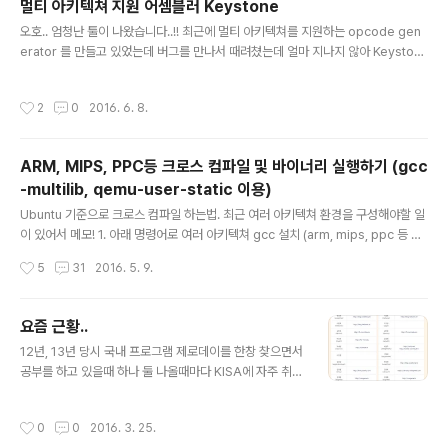
멀티 아키텍쳐 지원 어셈블러 Keystone
의 사진은 ASAN을 적용해서 디텍션할 수 있는 버그들의
글 내용
오호.. 엄청난 툴이 나왔습니다..!! 최근에 멀티 아키텍쳐를 지원하는 opcode gen
목록이다. Sanitizer 시리즈로는 아래와 같은 것들이 있
erator 를 만들고 있었는데 버그를 만나서 때려쳤는데 얼마 지나지 않아 Keyston
다. AddressSanitizer (detects addressability iss
e 이라고 하는 어셈블러가 나왔네요. 오예 프로젝트의 주소는 https://github.co
ues) - https://github.com/google/sanitizers/wik
m/keystone-engine/keystone 에서 받고 빌드하실 수 있습니다...!! 공식 홈페
i/AddressSani..
작성시간
2
0
2016. 6. 8.
이지의 주소는 http://www.keystone-engine.org/ 입니다. 깃에 써있는것을 보
면.. Keystone is a lightweight multi-platform, multi-architecture asse
mbler framework. It offers some unparalleled features:Multi-architec
ARM, MIPS, PPC등 크로스 컴파일 및 바이너리 실행하기 (gcc
t..
-multilib, qemu-user-static 이용)
글 내용
Ubuntu 기준으로 크로스 컴파일 하는법. 최근 여러 아키텍쳐 환경을 구성해야할 일
이 있어서 메모! 1. 아래 명령어로 여러 아키텍쳐 gcc 설치 (arm, mips, ppc 등 다
수 포함)sudo apt-get install -y gcc-multilib-arm-linux-gnueabi;sudo a
작성시간
5
31
2016. 5. 9.
pt-get install -y gcc-multilib-arm-linux-gnueabihf;sudo apt-get instal
l -y gcc-multilib-mips-linux-gnu;sudo apt-get install -y gcc-multilib-
mips64-linux-gnuabi64;sudo apt-get install -y gcc-multilib-mips64e
요즘 근황..
l-linux-gnuabi64;sudo ap..
글 내용
12년, 13년 당시 국내 프로그램 제로데이를 한창 찾으면서
공부를 하고 있을때 하나 둘 나올때마다 KISA에 자주 취약
점을 제보 했었는데 얼마전에 뜬 명예의 전당을 보니.. 13
년엔 1위를 했었네요.. 오예 ㅋㅋ (기념품은 안주시나 ㅎㅅ
작성시간
0
0
2016. 3. 25.
ㅎ..)