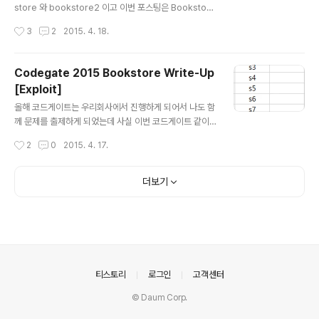
store 와 bookstore2 이고 이번 포스팅은 Bookstore
2 문제 풀이입니다. 흔하지 않은 유형의 문제라고 생각하
작성시간
3
2
2015. 4. 18.
는데 바로 windows 운영체제에서의 pwnable 입니다.
일반적인 리눅스에서의 Pwnable 문제를 Windows에
적용시켜봤습니다. 이 문제는 원래 예선에서 내려고 했던
Codegate 2015 Bookstore Write-Up
문제인데 아무래도 윈도우 문제이고 사람이 많다보니 운영
[Exploit]
에 문제가 될 수 있을것 같아서 본선에서 출제하기로 했습
글 내용
니다. 본선장에서는 대회가 끝나기 대략 6시간전에 2시간
올해 코드게이트는 우리회사에서 진행하게 되어서 나도 함
뒤에 윈도우 문제가 나올것이라고 미리 말해주고 서버 환
께 문제를 출제하게 되었는데 사실 이번 코드게이트 같이
경을 알려줬습니다. 또한 대회 전날까지 고의적으로 키값
매우 큰 규모의 CTF에서의 문제 출제는 처음이었다. 그래
작성시간
2
0
2015. 4. 17.
등을 삭제하는 부정행위를 방지하기 위하여 리눅스의 win
서 어느 문제를 내야할지 상당히 고민을 많이 했는데, 난이
e에서 돌려보자는등 여러..
도가 어려운 문제는 이미 다른 멤버들이 담담해주시니 ㅋ
ㅋ 나는 지금까지 리얼월드에서 찾은 취약점중 재미있던
더보기
취약점을 문제에 적용시키기로 했다. 그리고 중간고사 직
전인 지금 중간고사 공부가 재미없어서 오랜만에 블로그에
글이나 써볼까 하다가.. 나오게된 셀프 Write-Up! Book
store - bookstore_bin Bug Class : Uninitialized
memory reference 문제의 컨셉은 서점의 책을 관리해
주는 간단한 어플리케이션이다. 바이너리는 32비트이며 P
의안내
티스토리
로그인
고객센터
IE..
© Daum Corp.