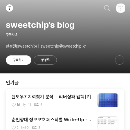
검색하기
티스토리
sweetchip's blog
구독자
3
현성원(sweetchip) | sweetchip@sweetchip.kr
구독하기
방명록
신고하기 레이어
열기
인기글
윈도우7 지뢰찾기 분석! - 리버싱과 맵핵[?]
16
11
조회
6
순천향대 정보보호 페스티벌 Write-Up - W
arming Up 2.
2
0
조회
2