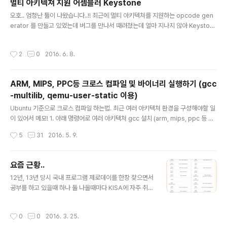
멀티 아키텍쳐 지원 어셈블러 Keystone
의 사진은 ASAN을 적용해서 디텍션할 수 있는 버그들의
글 내용
오호.. 엄청난 툴이 나왔습니다..!! 최근에 멀티 아키텍쳐를 지원하는 opcode gen
목록이다. Sanitizer 시리즈로는 아래와 같은 것들이 있
erator 를 만들고 있었는데 버그를 만나서 때려쳤는데 얼마 지나지 않아 Keyston
다. AddressSanitizer (detects addressability iss
e 이라고 하는 어셈블러가 나왔네요. 오예 프로젝트의 주소는 https://github.co
ues) - https://github.com/google/sanitizers/wik
m/keystone-engine/keystone 에서 받고 빌드하실 수 있습니다...!! 공식 홈페
i/AddressSani..
작성시간
2
0
2016. 6. 8.
이지의 주소는 http://www.keystone-engine.org/ 입니다. 깃에 써있는것을 보
면.. Keystone is a lightweight multi-platform, multi-architecture asse
mbler framework. It offers some unparalleled features:Multi-architec
ARM, MIPS, PPC등 크로스 컴파일 및 바이너리 실행하기 (gcc
t..
-multilib, qemu-user-static 이용)
글 내용
Ubuntu 기준으로 크로스 컴파일 하는법. 최근 여러 아키텍쳐 환경을 구성해야할 일
이 있어서 메모! 1. 아래 명령어로 여러 아키텍쳐 gcc 설치 (arm, mips, ppc 등 다
수 포함)sudo apt-get install -y gcc-multilib-arm-linux-gnueabi;sudo a
작성시간
5
31
2016. 5. 9.
pt-get install -y gcc-multilib-arm-linux-gnueabihf;sudo apt-get instal
l -y gcc-multilib-mips-linux-gnu;sudo apt-get install -y gcc-multilib-
mips64-linux-gnuabi64;sudo apt-get install -y gcc-multilib-mips64e
요즘 근황..
l-linux-gnuabi64;sudo ap..
글 내용
12년, 13년 당시 국내 프로그램 제로데이를 한창 찾으면서
공부를 하고 있을때 하나 둘 나올때마다 KISA에 자주 취약
점을 제보 했었는데 얼마전에 뜬 명예의 전당을 보니.. 13
년엔 1위를 했었네요.. 오예 ㅋㅋ (기념품은 안주시나 ㅎㅅ
작성시간
0
0
2016. 3. 25.
ㅎ..)