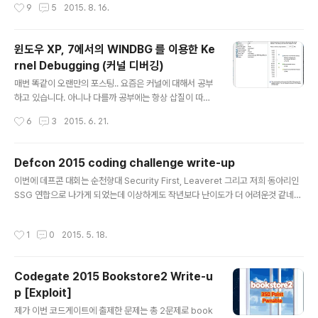
작성시간
9
5
2015. 8. 16.
실 1~30위 정도 사람들의 이름을 보니 사실상 MS의 보안
취약점을 없애는데 하드캐리 하고 있는 분들이라서 아직은
넘사벽인 것 같네요. 이번엔 라스베가스를 갈 일이 없어서
윈도우 XP, 7에서의 WINDBG 를 이용한 Ke
인터넷으로나마 소식을 접하던 와중에 블랙햇 컨퍼런스 첫
rnel Debugging (커널 디버깅)
날부터 1~50위에 본인의 이름이 올랐다는 트위터 소식을
글 내용
여러개 보긴 했으나 51~100위 리스트가 한번에 있는 사
매번 똑같이 오랜만의 포스팅.. 요즘은 커널에 대해서 공부
진은 아예 없더군요.. 심지어 75위까지 올라간 사진이 있
하고 있습니다. 아니나 다를까 공부에는 항상 삽질이 따르
어서 살짝 기대했는데 역시나 없더군요 ㅠㅠ (하지만 75위
네요. VMware의 Workstation과 Vsphere에서 커널디
작성시간
6
3
2015. 6. 21.
까지 사람들 이름을 보니 ..
버깅을 시도해보려고 구글링도 해보다가 실패해서 이것저
것 삽질하던 도중 드디어 해결하게 되었습니다. 나중에 까
먹을까봐 다시 포스팅! 우선 BOB 할때 알렉스에게 받은
Defcon 2015 coding challenge write-up
Windbg 파일.. 아래 file1, file2 둘중 아무거나 받으시면
글 내용
이번에 데프콘 대회는 순천향대 Security First, Leaveret 그리고 저희 동아리인
됩니다. 같은거에요=======================
SSG 연합으로 나가게 되었는데 이상하게도 작년보다 난이도가 더 어려운것 같네요.
========file 1 kdbg.7z.001 kdbg.7z.002 kdbg.
문제들을 분석한것도 많고 취약점도 찾았지만 Exploit을 하지 못한 문제가 상당히
7z.003 kdbg.7z.004 ====================
많았습니다 ㅠㅠ 이번 포스팅에는 그냥 문제중 한개인 코딩 챌린지를 풀이하도록 하
==========file 2 kdbg.zip.001 kdbg.zip.002 k
작성시간
1
0
2015. 5. 18.
겠습니다. (문제 이름이 기억이 안나서 그냥 코딩 챌린지로 했습니다,) #!/usr/bin/e
dbg...
nv python import subprocess, os, tempfilefrom ctypes import *impo
rt osfrom socket import *import timeimport struct# from pyasm imp
Codegate 2015 Bookstore2 Write-u
ort Program# from pyasm.i..
p [Exploit]
글 내용
제가 이번 코드게이트에 출제한 문제는 총 2문제로 book