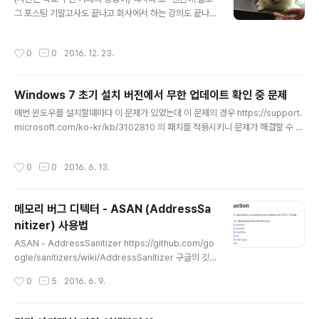
그 포스팅 기말고사도 끝나고 회사에서 하는 강의도 끝나
고.. 올해 해야 할 일은 다 끝난 것 같다. 이제 남은건 연말약
속들? 아무튼 기록으로 남겨두기 위해서 글을 작성해본다.
작성시간
0
0
2016. 12. 23.
우선.. 2주전부터 천천히 블로그 개편을 하고 있다. 예전부
터 고민 해온 것이지만 슬슬 블로그가 잡탕이 되는 것 같아
서 예전 맨 처음 올렸던 별 의미 없는 블로그 포스팅들은 모
Windows 7 초기 설치 버전에서 무한 업데이트 확인 중 문제
두 삭제하고 있고 15년부터 올리기 시작했던 여행기는 전
글 내용
부다 새로운 블로그로 옮겼다. (여행기 블로그) 가끔씩 사
매번 윈도우를 설치할때마다 이 문제가 있었는데 이 문제의 경우 https://support.
람들을 만나면서 블로그 이야기가 나오는데 여행기가 많다
microsoft.com/ko-kr/kb/3102810 의 패치를 적용시키니 문제가 해결할 수 있
는 이야기가 있어서 원래 목적인 보안블로그의 성격이 조
었다. 위 링크에 들어가서 적절한 윈도우 버전에 대한 패치를 다운받아서 업데이트를
금 약해지는 것 같다. 그래서 아예 블로그를 2개로 나누기
실행하기 전에 먼저 설치하고 업데이트를 진행하면 5분 이내로 목록을 받아오는 것
작성시간
0
0
2016. 6. 13.
로 했고 (보안블로그 / 여..
을 볼 수 있다. 아래 패치 파일은 한국어 기준입니다. (다른 언어가 설치해도 크게 문
제는 없을 것으로 보이네요) 위 링크 가서 받으셔도 좋고 여기서 받아도 좋습니다. 3
2비트는 x86, 64비트는 x64를 받아주세요. 아래는 위 링크에서 가져온 내용.===
메모리 버그 디텍터 - ASAN (AddressSa
===================================================
nitizer) 사용법
====== 문..
글 내용
ASAN - AddressSanitizer https://github.com/go
ogle/sanitizers/wiki/AddressSanitizer 구글의 깃
허브에 정의된 ASAN 은 c/c++로 제작된 프로그램에서
작성시간
0
5
2016. 6. 9.
버그를 디텍션 해주는 툴 이라고 보면 된다. 따로 설치해서
해야 하는건 없고 컴파일러 Clang 을 설치한뒤 컴파일 할
때 -fsanitize=address 옵션만 붙여주도록 하자. 맨 위