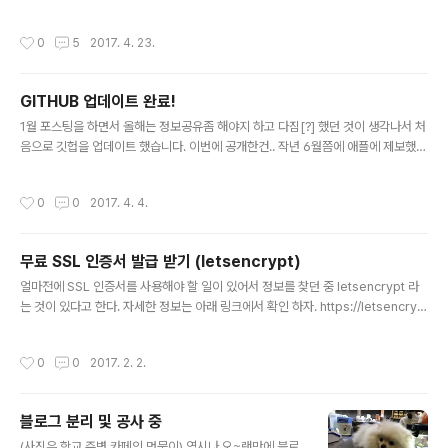
반 언어는 멀티플랫폼을 지원하는 Python을 선택했고 Dj
그냥 퍼져와 크래시를 모니터링 한다는 의미로 재미로 만
ango 프레임워크를 이용하여 개발했습니다. 프론트는 부
들고 있는 프로젝트 입니다. 원래 이번이 처음은 아니었고
작성시간
0
5
2017. 4. 23.
트스트랩 템플릿인 Dashg..
예전 브라우저 버그헌팅시 여러 VM에서 퍼져를 돌리고 한
곳으로 모을때 잠시 php 버전으로 만들었는데 너무 귀찮
아서 중간에 때려쳤다가 다시 퍼징할 일이 생기기를 몇번
GITHUB 업데이트 완료!
을 반복하다 보니 그때마다 편의를 위해 계속 크래시를 한
글 내용
곳으로 모아주는 것을 만들어야 하는 일이 있었습니다. 이
1월 포스팅을 하면서 올해는 정보공유좀 해야지 하고 다짐[?] 했던 것이 생각나서 처
번에도 그런 일이 있어서 그냥 이참에 하나 다시 만들자라
음으로 깃헙을 업데이트 했습니다. 이번에 공개한건.. 작년 6월쯤에 애플에 제보했던
고 생각해서 같은 동아리 부원인 @shc 의 추천으로 Djan
Rootless bypass 취약점과 2015년 Codegate 에서 출제한 두가지 문제(Boo
go 를 접하게 되었습니다. 웹 개발이라고는 PHP와 HTM
kstore, Bookstore2)의 소스코드를 공유했습니다. SSG CTF를 준비하면서 CT
작성시간
0
0
2017. 4. 4.
L로 살짝 건드려본..
F문제를 처음 출제하는 친구들에게만 공유 하려다가 그냥 묵혀두면 뭐하나 해서 전
체 공유를 하기로 했습니다. 앞으로 취약점레포에는 올릴수 있는 취약점의 POC코
드를 공개할 예정이고.. (가능하려나...) 그리고 예전에 출제한 다른 CTF들의 문제도
무료 SSL 인증서 발급 받기 (letsencrypt)
공개할 예정입니더. https://github.com/sweetchipsw
글 내용
얼마전에 SSL 인증서를 사용해야 할 일이 있어서 정보를 찾던 중 letsencrypt 라
는 것이 있다고 한다. 자세한 정보는 아래 링크에서 확인 하자. https://letsencryp
t.org/ 설치는 우분투 기준으로 apt 로 가능하다. apt install letsencrypt 하면 설
치가 끝난 것이고 sudo letsencrypt certonly -a standalone -d domain.co
작성시간
0
0
2017. 2. 2.
m 를 입력하면 인증서가 만들어진다. self-signed가 아니라서 빨간 자물쇠도 아니
다! *참고로 80번 포트를 사용하므로 웹서버등의 80번 포트를 사용하는 프로그램
은 잠시 닫아줘야 한다. IMPORTANT NOTES: - Congratulations! Your certi
블로그 분리 및 공사 중
ficate and chain h..
글 내용
(사진은 학교 주변 카페의 멍뭉이) 역시나 오~랜만에 블로