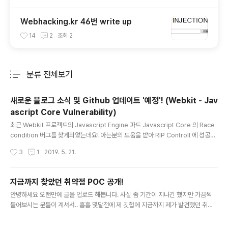
Webhacking.kr 46번 write up
14
2
조회
2
분류 전체보기
주요 글 목록
새로운 블로그 소식 및 Github 업데이트 '예정'! (Webkit - Jav
ascript Core Vulnerability)
글 내용
최근 Webkit 프로젝트의 Javascript Engine 파트 Javascript Core 의 Race
condition 버그를 찾게되었는데요! 아는분의 도움을 받아 RIP Controll 에 성공했
습니다. YAY~~~ 물론 리서치 도중에 패치되어 Report 까지는 이어지지는 못했습
작성시간
3
1
2019. 5. 21.
니다 ㅠ-ㅠ 세상의 슈퍼 짱짱짱 쩌는 해커들이 너무 많아서 힘들어요.. https://gith
ub.com/sweetchipsw/vulnerability/tree/master/Apple/JavascriptCor
e sweetchipsw/vulnerability Contribute to sweetchipsw/vulnerability
지금까지 찾았던 취약점 POC 공개!
development by creating an account on GitHub. github...
글 내용
안녕하세요 오랜만에 글을 업로드 해봅니다. 사실 좀 기간이 지나긴 했지만 가끔씩
물어보시는 분들이 계셔서.. 흠흠 몇달전에 제 깃헙에 지금까지 제가 발견했던 취약
점들중 일부 POC를 공개했던 적이 있습니다! 모든 취약점을 공개할 수는 없어서 벤
더사와 버그바운티사의 허락을 받은 취약점의 POC 만 공개합니다. (주로 브라우저