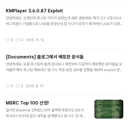
KMPlayer 3.6.0.87 Exploit
글 내용
안녕하세요. 오랜만에 포스팅 거리가 없었는데 새로 생겼네요! 제가 고3 시절 KISA
버그바운티 기념품으로 USB를 받았는데 잘 쓰다가 갑자기 죽어버린 USB가 있었습
니다. 그 USB에는 여러 Exploit Code들과 제 자기소개서등이 들어있었는데 인식
이 불가능해서 일단 보관해두고 있었는데 얼마전에 갑자기 인식에 성공해서 파일을
작성시간
0
4
2015. 11. 12.
복구[?] 하는데 성공했습니다 ㅋㅋ 2013년에 시간이 멈춰버린 파일들을 구경하다
보니 별의별 것들이 나왔는데.. (bob 자기소개서, 대학 자기소개서, 모의전형 자기소
개서 등..) 그중에 KMPlayer Exploit 코드가 있길래 2년이 반이라는 충분한 시간
[Documents] 블로그에서 배포한 문서들
이 지났으니 공개해보려고 합니다 ㅋㅋ 이게 제 첫번째 공개 취약점이 될 것 같네요
글 내용
당시에는 제 익스플로잇 기술이 매우 ..
안녕하세요. 요즘 포스팅에 쓸게 없다보니 예전부터 지금까지 배포했던 문서들을 모
아둘까 해서 포스팅 해보려고 합니다. 처음 보안 공부를 접했을 때부터 exploit 관련
분야만 연구하다보니 글을 처음 쓰는 시간 기점으로 모두 Exploit분야밖에 안보이네
요! 그래도 가끔씩 컨퍼런스 같은 곳에서 새로운 사람을 만날때 그때 그 문서, 그 자료
작성시간
0
3
2015. 8. 17.
를 잘 봤다고 인사를 해주는 분이 있는데 그럴때마다 보람을 느끼네요 ㅋㅋ 요즘은
별로 쓸 것도 없고 대단한 것도 아니니 잘 안쓰고 그냥 블로그 포스팅에 하나 남기고
있는데 언제가 될 진 모르지만 문서들을 계속 써볼 예정입니다. 아래는 제가 지금까
MSRC Top 100 선정!
지 작성한 문서들 리스트입니다. (아직은 4건밖에 없네요.) 2015/01/15 - [0x10
글 내용
정보보안/0x15 System] -..
얼마전 Blackhat 컨퍼런스에서 블랙햇 후원사인 MS가
회사부스에 위와 같은 내역을 공개했다고 합니다. 전 세계
의 MS의 보안 취약점을 제보한 해커 TOP 100명을 선정
한 결과라고 알고 있는데 그중 91위에 오르게 되었네요. 사