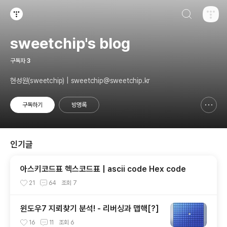
검색하기
티스토리
sweetchip's blog
구독자
3
현성원(sweetchip) | sweetchip@sweetchip.kr
구독하기
방명록
신고하기 레이어
열기
인기글
아스키코드표 헥스코드표 | ascii code Hex code
21
64
조회
7
윈도우7 지뢰찾기 분석! - 리버싱과 맵핵[?]
16
11
조회
6