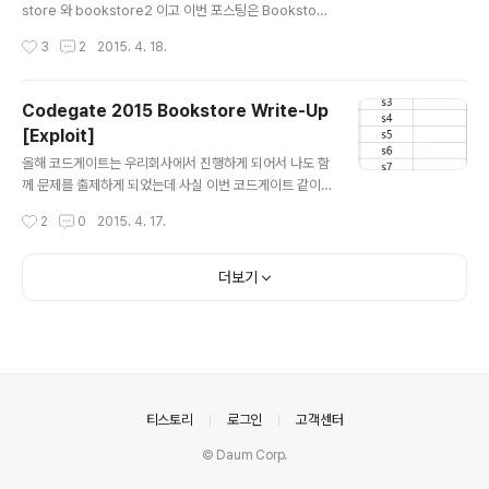
store 와 bookstore2 이고 이번 포스팅은 Bookstore
2 문제 풀이입니다. 흔하지 않은 유형의 문제라고 생각하
작성시간
3
2
2015. 4. 18.
는데 바로 windows 운영체제에서의 pwnable 입니다.
일반적인 리눅스에서의 Pwnable 문제를 Windows에
적용시켜봤습니다. 이 문제는 원래 예선에서 내려고 했던
Codegate 2015 Bookstore Write-Up
문제인데 아무래도 윈도우 문제이고 사람이 많다보니 운영
[Exploit]
에 문제가 될 수 있을것 같아서 본선에서 출제하기로 했습
글 내용
니다. 본선장에서는 대회가 끝나기 대략 6시간전에 2시간
올해 코드게이트는 우리회사에서 진행하게 되어서 나도 함
뒤에 윈도우 문제가 나올것이라고 미리 말해주고 서버 환
께 문제를 출제하게 되었는데 사실 이번 코드게이트 같이
경을 알려줬습니다. 또한 대회 전날까지 고의적으로 키값
매우 큰 규모의 CTF에서의 문제 출제는 처음이었다. 그래
작성시간
2
0
2015. 4. 17.
등을 삭제하는 부정행위를 방지하기 위하여 리눅스의 win
서 어느 문제를 내야할지 상당히 고민을 많이 했는데, 난이
e에서 돌려보자는등 여러..
도가 어려운 문제는 이미 다른 멤버들이 담담해주시니 ㅋ
ㅋ 나는 지금까지 리얼월드에서 찾은 취약점중 재미있던
더보기
취약점을 문제에 적용시키기로 했다. 그리고 중간고사 직
전인 지금 중간고사 공부가 재미없어서 오랜만에 블로그에
글이나 써볼까 하다가.. 나오게된 셀프 Write-Up! Book
store - bookstore_bin Bug Class : Uninitialized
memory reference 문제의 컨셉은 서점의 책을 관리해
주는 간단한 어플리케이션이다. 바이너리는 32비트이며 P
의안내
티스토리
로그인
고객센터
IE..
© Daum Corp.