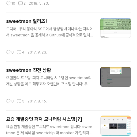
작성시간
10
2
2018. 5. 23.
및 OS, 오픈소스 프로젝트 가 올라가있기도 하고 추가로 올라갈 예정입니다) POC
들은 대부분 웨포나이징의 목적이 아닌 취약점 증명이 목적이라 코드가 그리 깔끔하
지 않습니다. 일부 POC는 EIP를 바꾸는 것도 있습니다. (IE 취약점 중엔 Vtguard
sweetmon 릴리즈!
를 Memory Leak을 사용하지 않고 우회한 POC도 있었습니다 ㅎㅅㅎ)Microsof
글 내용
tInternet ExplorerCVE-2..
드디어.. 우리 동아리 SSG에서 빵빵빵 세미나 라는 자리에
서 sweetmon 을 공개하고 Github에 공식적으로 릴리
즈했습니다. 상세한 설명은 아래 sweetmon 주소를 참고
해주시고.. 첫번째 오픈소스 프로젝트라서 부족한 점이 많
작성시간
0
4
2017. 9. 23.
습니다.. (버그도 오늘 시연도중에 하나 발견했네요 ㅋㅋ
ㅋ) 그리고 생각보다 버그가 많아서.. 하나하나 수정할 예정
입니다.. ;ㅅ; PEP 코딩 컨벤션도 지키지 않아서 개발자 분
sweetmon 진전 상황
이 본다면 경악하실 수도 있겠습니다만.. (원래 혼자 쓰려고
글 내용
했다는 말로 핑계를 대봅니다.. ;ㅅ;) 그래도.. 다시한번 sw
오랜만의 포스팅! 퍼져 모니터링 시스템인 sweetmon의
eetmon 을 소개해드리면 sweetmon은 Fuzz tester
개발 상황을 메모 해두고자 오랜만에 포스팅 합니다! 우선
들을 위해서 제작된 퍼져 및 크래시 모니터링 서비스로 다
sweetmon 제가 Fuzzing 연구를 할때 다수의 VM에서
수의 VM에서 퍼징을 할 때 간단한 코딩으로 쉽게 크..
퍼징을 돌리곤 합니다. 그럴때마다 크래시가 새로 나올때
작성시간
0
5
2017. 8. 16.
마다 VM 하나하나 들여다보면서 나왔나 안나왔나.. 보는
게 좀 많이 귀찮아서 그냥 한곳으로 파일을 쏴주는 스크립
트를 제작하곤 했습니다. 하지만 귀찮음으로 인하여 계속
요즘 개발중인 퍼져 모니터링 시스템[?]
버그도 생기고 문제가 자주 발생해서 아예 (이전 보다는)
글 내용
제대로 한곳으로 크래시를 모아주는 것을 만들어보자! 라
요즘 한창 개발중인 프로젝트 sweetmon 입니다. swee
고 해서 시작한 프로젝트가 sweetmon입니다. 그래서 기
tmon 은 제 닉네임 sweetchip 과 monitor 가 합쳐져서