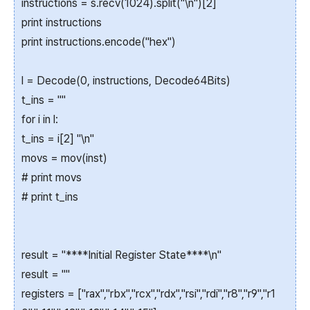
instructions = s.recv(1024).split("\n")[2]
print instructions
print instructions.encode("hex")
l = Decode(0, instructions, Decode64Bits)
t_ins = ""
for i in l:
t_ins = i[2] "\n"
movs = mov(inst)
# print movs
# print t_ins
result = "****Initial Register State****\n"
result = ""
registers = ["rax","rbx","rcx","rdx","rsi","rdi","r8","r9","r1