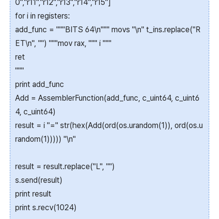
0","r11","r12","r13","r14","r15"]
for i in registers:
add_func = """BITS 64\n""" movs "\n" t_ins.replace("R
ET\n", "") """mov rax, """ i """
ret
"""
print add_func
Add = AssemblerFunction(add_func, c_uint64, c_uint6
4, c_uint64)
result = i "=" str(hex(Add(ord(os.urandom(1)), ord(os.u
random(1))))) "\n"
result = result.replace("L", "")
s.send(result)
print result
print s.recv(1024)