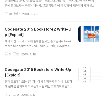
안녕하세요 오랜만에 글을 업로드 해봅니다. 사실 좀 기간이 지나긴 했지만 가
건밖에 없네요.) 2015/01/15 - [0x10 정보보안/0x15 System] -..
끔씩 물어보시는 분들이 계셔서.. 흠흠 몇달전에 제 깃헙에 지금까지 제가 발견
했던 취약점들중 일부 POC를 공개했던 적이 있습니다! 모든 취약점을 공개할
10
2
2018. 5. 23.
수는 없어서 벤더사와 버그바운티사의 허락을 받은 취약점의 POC 만 공개합니
다. (주로 브라우저 및 OS, 오픈소스 프로젝트 가 올라가있기도 하고 추가로 올
라갈 예정입니다) POC들은 대부분 웨포나이징의 목적이 아닌 취약점 증명이
Codegate 2015 Bookstore2 Write-u
목적이라 코드가 그리 깔끔하지 않습니다. 일부 POC는 EIP를 바꾸는 것도 있
습니다. (IE 취약점 중엔 Vtguard 를 Memory Leak을 사용하지 않고 우회한
p [Exploit]
글 내용
POC도 있었습니다 ㅎㅅㅎ)MicrosoftInternet ExplorerCVE-2..
제가 이번 코드게이트에 출제한 문제는 총 2문제로 book
store 와 bookstore2 이고 이번 포스팅은 Bookstore
2 문제 풀이입니다. 흔하지 않은 유형의 문제라고 생각하
3
2
2015. 4. 18.
는데 바로 windows 운영체제에서의 pwnable 입니다.
일반적인 리눅스에서의 Pwnable 문제를 Windows에
적용시켜봤습니다. 이 문제는 원래 예선에서 내려고 했던
Codegate 2015 Bookstore Write-Up
문제인데 아무래도 윈도우 문제이고 사람이 많다보니 운영
에 문제가 될 수 있을것 같아서 본선에서 출제하기로 했습
[Exploit]
글 내용
니다. 본선장에서는 대회가 끝나기 대략 6시간전에 2시간
올해 코드게이트는 우리회사에서 진행하게 되어서 나도 함
뒤에 윈도우 문제가 나올것이라고 미리 말해주고 서버 환
께 문제를 출제하게 되었는데 사실 이번 코드게이트 같이
경을 알려줬습니다. 또한 대회 전날까지 고의적으로 키값
매우 큰 규모의 CTF에서의 문제 출제는 처음이었다. 그래
등을 삭제하는 부정행위를 방지하기 위하여 리눅스의 win
2
0
2015. 4. 17.
서 어느 문제를 내야할지 상당히 고민을 많이 했는데, 난이
e에서 돌려보자는등 여러..
도가 어려운 문제는 이미 다른 멤버들이 담담해주시니 ㅋ
ㅋ 나는 지금까지 리얼월드에서 찾은 취약점중 재미있던