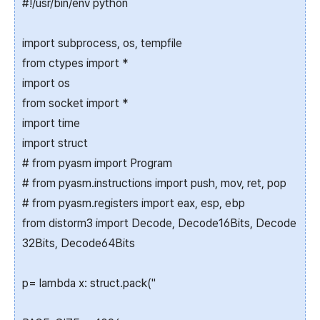
#!/usr/bin/env python
import subprocess, os, tempfile
from ctypes import *
import os
from socket import *
import time
import struct
# from pyasm import Program
# from pyasm.instructions import push, mov, ret, pop
# from pyasm.registers import eax, esp, ebp
from distorm3 import Decode, Decode16Bits, Decode
32Bits, Decode64Bits
p= lambda x: struct.pack("