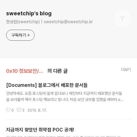
sweetchip's blog
현성원(sweetchip) | sweetchip@sweetchip.kr
구독하기
더보기
0x10 정보보안/0x13 Write-Up
의 다른 글
[Documents] 블로그에서 배포한 문서들
글 내용
안녕하세요. 요즘 포스팅에 쓸게 없다보니 예전부터 지금까지 배포했던 문서들
을 모아둘까 해서 포스팅 해보려고 합니다. 처음 보안 공부를 접했을 때부터 ex
ploit 관련 분야만 연구하다보니 글을 처음 쓰는 시간 기점으로 모두 Exploit분
0
3
2015. 8. 17.
야밖에 안보이네요! 그래도 가끔씩 컨퍼런스 같은 곳에서 새로운 사람을 만날때
그때 그 문서, 그 자료를 잘 봤다고 인사를 해주는 분이 있는데 그럴때마다 보람
을 느끼네요 ㅋㅋ 요즘은 별로 쓸 것도 없고 대단한 것도 아니니 잘 안쓰고 그냥
지금까지 찾았던 취약점 POC 공개!
블로그 포스팅에 하나 남기고 있는데 언제가 될 진 모르지만 문서들을 계속 써
글 내용
볼 예정입니다. 아래는 제가 지금까지 작성한 문서들 리스트입니다. (아직은 4