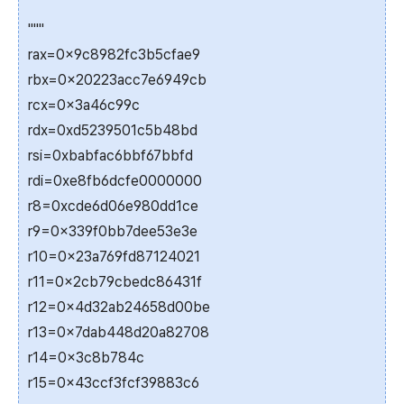
"""
rax=0x9c8982fc3b5cfae9
rbx=0x20223acc7e6949cb
rcx=0x3a46c99c
rdx=0xd5239501c5b48bd
rsi=0xbabfac6bbf67bbfd
rdi=0xe8fb6dcfe0000000
r8=0xcde6d06e980dd1ce
r9=0x339f0bb7dee53e3e
r10=0x23a769fd87124021
r11=0x2cb79cbedc86431f
r12=0x4d32ab24658d00be
r13=0x7dab448d20a82708
r14=0x3c8b784c
r15=0x43ccf3fcf39883c6