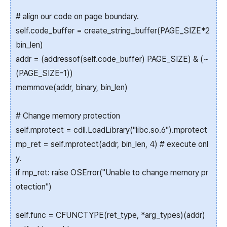
# align our code on page boundary.
self.code_buffer = create_string_buffer(PAGE_SIZE*2
bin_len)
addr = (addressof(self.code_buffer) PAGE_SIZE) & (~
(PAGE_SIZE-1))
memmove(addr, binary, bin_len)
# Change memory protection
self.mprotect = cdll.LoadLibrary("libc.so.6").mprotect
mp_ret = self.mprotect(addr, bin_len, 4) # execute onl
y.
if mp_ret: raise OSError("Unable to change memory pr
otection")
self.func = CFUNCTYPE(ret_type, *arg_types)(addr)