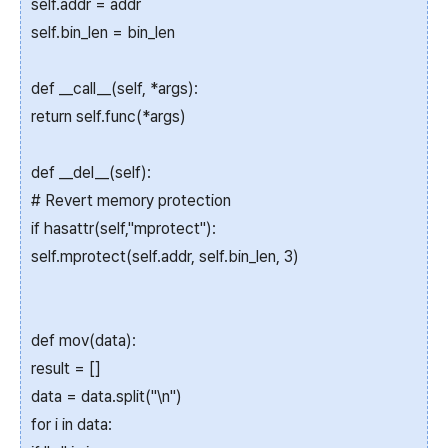
self.addr = addr
self.bin_len = bin_len
def __call__(self, *args):
return self.func(*args)
def __del__(self):
# Revert memory protection
if hasattr(self,"mprotect"):
self.mprotect(self.addr, self.bin_len, 3)
def mov(data):
result = []
data = data.split("\n")
for i in data: