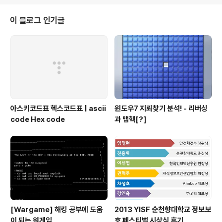
취약점을 문제에 적용시키기로 했다. 그리고 중간고사 직
전인 지금 중간고사 공부가 재미없어서 오랜만에 블로그에
이 블로그 인기글
글이나 써볼까 하다가.. 나오게된 셀프 Write-Up! Book
store - bookstore_bin Bug Class : Uninitialized
memory reference 문제의 컨셉은 서점의 책을 관리해
주는 간단한 어플리케이션이다. 바이너리는 32비트이며 P
IE..
아스키코드표 헥스코드표 | ascii
윈도우7 지뢰찾기 분석! - 리버싱
code Hex code
과 맵핵[?]
[Wargame] 해킹 공부에 도움
2013 YISF 순천향대학교 정보보
이 되는 워게임
호 페스티벌 시상식 후기