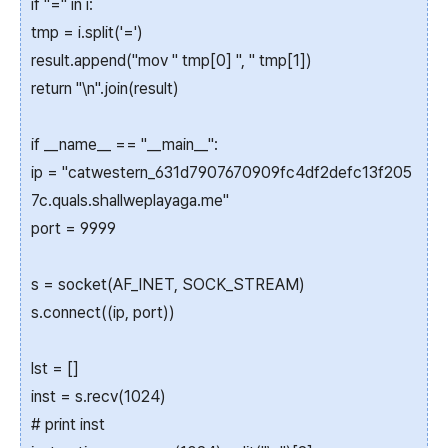
if "=" in i:
tmp = i.split('=')
result.append("mov " tmp[0] ", " tmp[1])
return "\n".join(result)
if __name__ == "__main__":
ip = "catwestern_631d7907670909fc4df2defc13f205
7c.quals.shallweplayaga.me"
port = 9999
s = socket(AF_INET, SOCK_STREAM)
s.connect((ip, port))
lst = []
inst = s.recv(1024)
# print inst