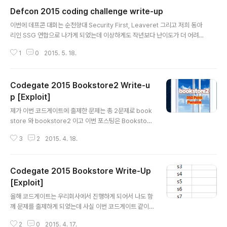
을 느끼네요 ㅋㅋ 요즘은 별로 쓸 것도 없고 대단한 것도 아니니 잘 안쓰고 그냥
Defcon 2015 coding challenge write-up
블로그 포스팅에 하나 남기고 있는데 언제가 될 진 모르지만 문서들을 계속 써
글 내용
볼 예정입니다. 아래는 제가 지금까지 작성한 문서들 리스트입니다. (아직은 4
이번에 데프콘 대회는 순천향대 Security First, Leaveret 그리고 저희 동아
건밖에 없네요.) 2015/01/15 - [0x10 정보보안/0x15 System] -..
리인 SSG 연합으로 나가게 되었는데 이상하게도 작년보다 난이도가 더 어려운
것 같네요. 문제들을 분석한것도 많고 취약점도 찾았지만 Exploit을 하지 못한
1
0
2015. 5. 18.
문제가 상당히 많았습니다 ㅠㅠ 이번 포스팅에는 그냥 문제중 한개인 코딩 챌린
지를 풀이하도록 하겠습니다. (문제 이름이 기억이 안나서 그냥 코딩 챌린지로
했습니다,) #!/usr/bin/env python import subprocess, os, tempfilefr
Codegate 2015 Bookstore2 Write-u
om ctypes import *import osfrom socket import *import timeim
port struct# from pyasm import Program# from pyasm.i..
p [Exploit]
글 내용
제가 이번 코드게이트에 출제한 문제는 총 2문제로 book
store 와 bookstore2 이고 이번 포스팅은 Bookstore
2 문제 풀이입니다. 흔하지 않은 유형의 문제라고 생각하
3
2
2015. 4. 18.
는데 바로 windows 운영체제에서의 pwnable 입니다.
일반적인 리눅스에서의 Pwnable 문제를 Windows에
적용시켜봤습니다. 이 문제는 원래 예선에서 내려고 했던
Codegate 2015 Bookstore Write-Up
문제인데 아무래도 윈도우 문제이고 사람이 많다보니 운영
에 문제가 될 수 있을것 같아서 본선에서 출제하기로 했습
[Exploit]
글 내용
니다. 본선장에서는 대회가 끝나기 대략 6시간전에 2시간
올해 코드게이트는 우리회사에서 진행하게 되어서 나도 함
뒤에 윈도우 문제가 나올것이라고 미리 말해주고 서버 환
께 문제를 출제하게 되었는데 사실 이번 코드게이트 같이
경을 알려줬습니다. 또한 대회 전날까지 고의적으로 키값
매우 큰 규모의 CTF에서의 문제 출제는 처음이었다. 그래
등을 삭제하는 부정행위를 방지하기 위하여 리눅스의 win
2
0
2015. 4. 17.
서 어느 문제를 내야할지 상당히 고민을 많이 했는데, 난이