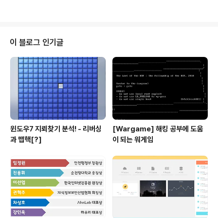
e에서 돌려보자는등 여러..
도가 어려운 문제는 이미 다른 멤버들이 담담해주시니 ㅋ
ㅋ 나는 지금까지 리얼월드에서 찾은 취약점중 재미있던
취약점을 문제에 적용시키기로 했다. 그리고 중간고사 직
전인 지금 중간고사 공부가 재미없어서 오랜만에 블로그에
이 블로그 인기글
글이나 써볼까 하다가.. 나오게된 셀프 Write-Up! Book
store - bookstore_bin Bug Class : Uninitialized
memory reference 문제의 컨셉은 서점의 책을 관리해
주는 간단한 어플리케이션이다. 바이너리는 32비트이며 P
IE..
윈도우7 지뢰찾기 분석! - 리버싱
[Wargame] 해킹 공부에 도움
과 맵핵[?]
이 되는 워게임