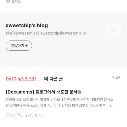
로그 정보
sweetchip's blog
현성원(sweetchip) | sweetchip@sweetchip.kr
구독하기
더보기
0x10 정보보안/0x13 Write-Up
의 다른 글
[Documents] 블로그에서 배포한 문서들
글 내용
안녕하세요. 요즘 포스팅에 쓸게 없다보니 예전부터 지금까지 배포했던 문서들
을 모아둘까 해서 포스팅 해보려고 합니다. 처음 보안 공부를 접했을 때부터 ex
ploit 관련 분야만 연구하다보니 글을 처음 쓰는 시간 기점으로 모두 Exploit분
0
3
2015. 8. 17.
야밖에 안보이네요! 그래도 가끔씩 컨퍼런스 같은 곳에서 새로운 사람을 만날때
그때 그 문서, 그 자료를 잘 봤다고 인사를 해주는 분이 있는데 그럴때마다 보람